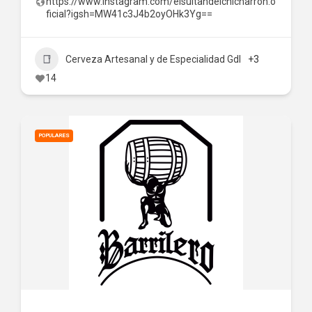
https://www.instagram.com/elsultandelchicharron.o
ficial?igsh=MW41c3J4b2oyOHk3Yg==
Cerveza Artesanal y de Especialidad Gdl
+3
14
POPULARES