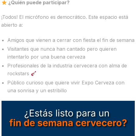
¿Quién puede participar?
¡Todos! El micrófono es democrático. Este espacio está
abierto a:
Amigos que vienen a cerrar con fiesta el fin de semana
Visitantes que nunca han cantado pero quieren
intentarlo por una buena cerveza
Profesionales de la industria cervecera con alma de
rockstars
Público curioso que quiere vivir Expo Cerveza con
una sonrisa y un estribillo