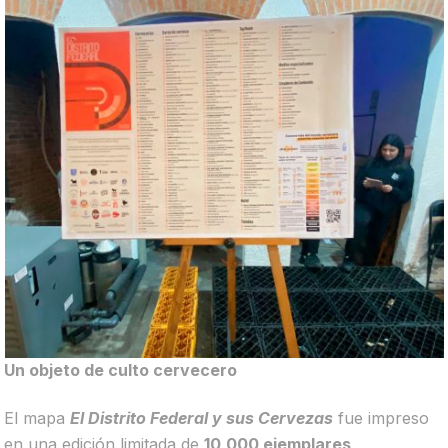
Un objeto de culto cervecero
El mapa
El Distrito Federal y sus Cervezas
fue impreso
en una edición limitada de
10,000 ejemplares
,