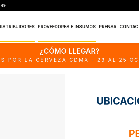
149
DISTRIBUIDORES
PROVEEDORES E INSUMOS
PRENSA
CONTAC
¿CÓMO LLEGAR?
S POR LA CERVEZA CDMX - 23 AL 25 O
UBICAC
P