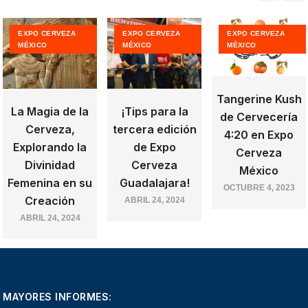
EXPO CERVEZA
EXPO CERVEZA
EXPO CERVEZA
MÉXICO
MÉXICO
MÉXICO
Tangerine Kush
La Magia de la
¡Tips para la
de Cervecería
Cerveza,
tercera edición
4:20 en Expo
Explorando la
de Expo
Cerveza
Divinidad
Cerveza
México
Femenina en su
Guadalajara!
OCTUBRE 4, 2023
Creación
ABRIL 24, 2024
ABRIL 24, 2024
MAYORES INFORMES: