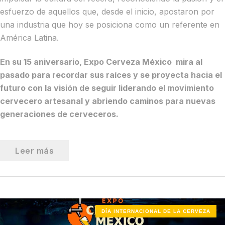
esfuerzo de aquellos que, desde el inicio, apostaron por
una industria que hoy se posiciona como un referente en
América Latina.
En su 15 aniversario, Expo Cerveza México mira al
pasado para recordar sus raíces y se proyecta hacia el
futuro con la visión de seguir liderando el movimiento
cervecero artesanal y abriendo caminos para nuevas
generaciones de cerveceros.
Leer más
DÍA INTERNACIONAL DE LA CERVEZA