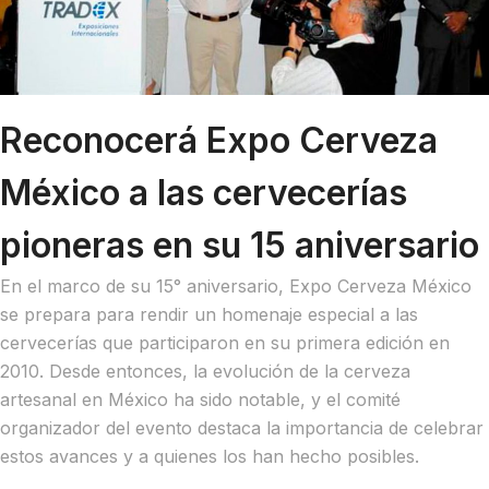
Reconocerá Expo Cerveza
México a las cervecerías
pioneras en su 15 aniversario
En el marco de su 15° aniversario, Expo Cerveza México
se prepara para rendir un homenaje especial a las
cervecerías que participaron en su primera edición en
2010. Desde entonces, la evolución de la cerveza
artesanal en México ha sido notable, y el comité
organizador del evento destaca la importancia de celebrar
estos avances y a quienes los han hecho posibles.