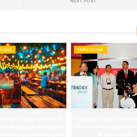
NEXT POST
post:
A CDMX
CERVEZA CDMX
Cerveza México celebra 15
Reconocerá Expo Cerveza
tira la casa por la ventana
a las cervecerías pionera
scuentos y dinámicas para
15 aniversario