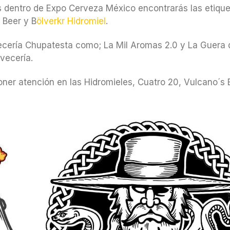
s dentro de Expo Cerveza México encontrarás las etiqu
 Beer y B
ölverkr Hidromiel
.
ecería Chupatesta como; La Mil Aromas 2.0 y La Guera 
rvecería.
er atención en las Hidromieles, Cuatro 20, Vulcano´s 