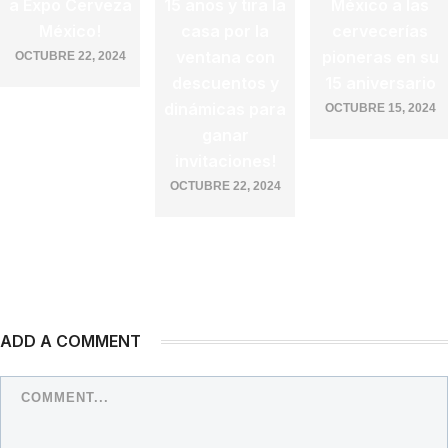
a Expo Cerveza
15 años y tira la
México a las
México!
casa por la
cervecerías
ventana con
pioneras en su
OCTUBRE 22, 2024
descuentos y
15 aniversario
dinámicas para
OCTUBRE 15, 2024
ganar
invitaciones!
OCTUBRE 22, 2024
ADD A COMMENT