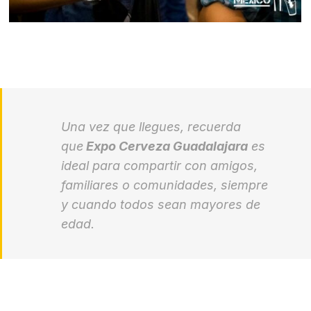
Una vez que llegues, recuerda
que
Expo Cerveza Guadalajara
es
ideal para compartir con amigos,
familiares o comunidades, siempre
y cuando todos sean mayores de
edad.